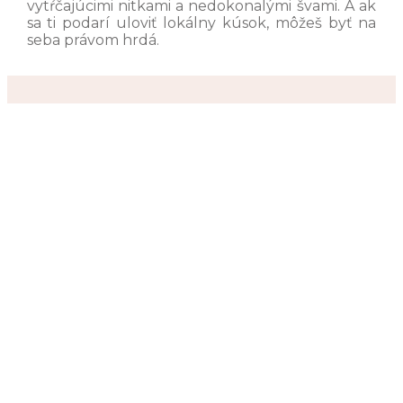
vytŕčajúcimi nitkami a nedokonalými švami. A ak
sa ti podarí uloviť lokálny kúsok, môžeš byť na
seba právom hrdá.
Ahoj, volám sa Júlia
som milovníčka módy a dizajnu, zároveň vyznávam
minimalizmus ako životný štýl.