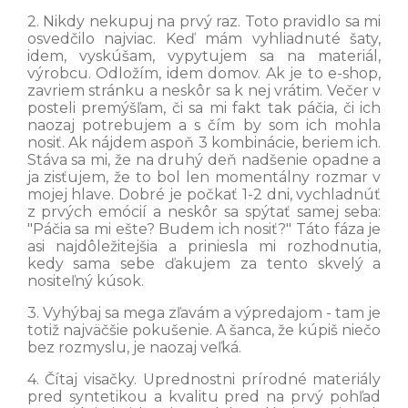
2. Nikdy nekupuj na prvý raz. Toto pravidlo sa mi
osvedčilo najviac. Keď mám vyhliadnuté šaty,
idem, vyskúšam, vypytujem sa na materiál,
výrobcu. Odložím, idem domov. Ak je to e-shop,
zavriem stránku a neskôr sa k nej vrátim. Večer v
posteli premýšľam, či sa mi fakt tak páčia, či ich
naozaj potrebujem a s čím by som ich mohla
nosiť. Ak nájdem aspoň 3 kombinácie, beriem ich.
Stáva sa mi, že na druhý deň nadšenie opadne a
ja zisťujem, že to bol len momentálny rozmar v
mojej hlave. Dobré je počkať 1-2 dni, vychladnúť
z prvých emócií a neskôr sa spýtať samej seba:
"Páčia sa mi ešte? Budem ich nosiť?" Táto fáza je
asi najdôležitejšia a priniesla mi rozhodnutia,
kedy sama sebe ďakujem za tento skvelý a
nositeľný kúsok.
3. Vyhýbaj sa mega zľavám a výpredajom - tam je
totiž najväčšie pokušenie. A šanca, že kúpiš niečo
bez rozmyslu, je naozaj veľká.
4. Čítaj visačky. Uprednostni prírodné materiály
pred syntetikou a kvalitu pred na prvý pohľad