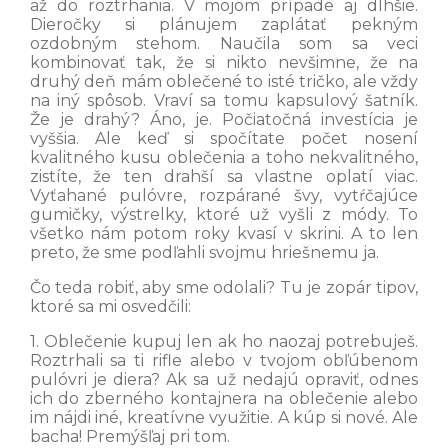
až do roztrhania. V mojom prípade aj dlhšie.
Dieročky si plánujem zaplátať pekným
ozdobným stehom. Naučila som sa veci
kombinovať tak, že si nikto nevšimne, že na
druhý deň mám oblečené to isté tričko, ale vždy
na iný spôsob. Vraví sa tomu kapsulový šatník.
Že je drahý? Áno, je. Počiatočná investícia je
vyššia. Ale keď si spočítate počet nosení
kvalitného kusu oblečenia a toho nekvalitného,
zistíte, že ten drahší sa vlastne oplatí viac.
Vyťahané pulóvre, rozpárané švy, vytŕčajúce
gumičky, výstrelky, ktoré už vyšli z módy. To
všetko nám potom roky kvasí v skrini. A to len
preto, že sme podľahli svojmu hriešnemu ja.
Čo teda robiť, aby sme odolali? Tu je zopár tipov,
ktoré sa mi osvedčili:
1. Oblečenie kupuj len ak ho naozaj potrebuješ.
Roztrhali sa ti rifle alebo v tvojom obľúbenom
pulóvri je diera? Ak sa už nedajú opraviť, odnes
ich do zberného kontajnera na oblečenie alebo
im nájdi iné, kreatívne využitie. A kúp si nové. Ale
bacha! Premýšľaj pri tom.