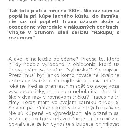
Tak toto platí u mňa na 100%. Nie raz som sa
popálila pri kúpe lacného kúsku do šatníka,
nie raz mi poplietli hlavu úžasné akcie a
posezónne výpredaje v nákupných centrách.
Vitajte v druhom dieli seriálu "Nakupuj s
rozumom".
A aké je najlepšie oblečenie? Predsa to, ktoré
nikdy nebolo vyrobené. Z oblečenia, ktoré už
doma mám, sa snažím "vytrieskať" čo najviac.
Preto musí byť ľahko kombinovateľné, kvalitne
ušité aby vydržalo čo najdlhšie a pokiaľ možno
lokálne. Keď sa premiestnim späť do svojej kože
vysokoškoláčky, ani ja som nebola iná. Prísť do
školy dva razy v rovnakom tričku? Trapas na tri
zimy. Teraz mám vo svojom šatníku tričiek 5.
Slovom päť. Vrátane krátkych aj dlhých rukávov.
Nie sú kúpené vo výpredajoch, ale priznám sa,
že zopár z nich je z reťazca. Nie je na tom nič zlé,
pokiaľ viete, že ich vynosíte a budete ich milovať