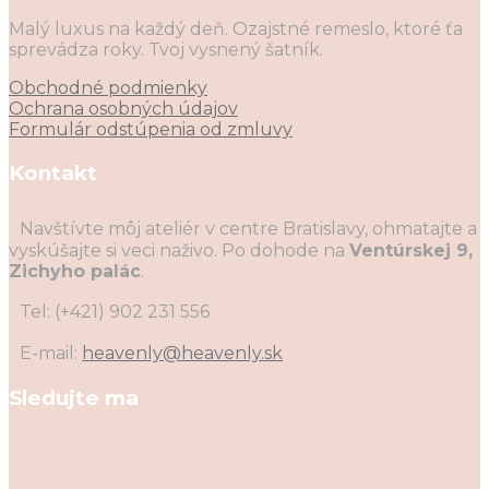
Malý luxus na každý deň. Ozajstné remeslo, ktoré ťa
sprevádza roky. Tvoj vysnený šatník.
Obchodné podmienky
Ochrana osobných údajov
Formulár odstúpenia od zmluvy
Kontakt
Navštívte môj ateliér v centre Bratislavy, ohmatajte a
vyskúšajte si veci naživo. Po dohode na
Ventúrskej 9,
Zichyho palác
.
Tel: (+421) 902 231 556
E-mail:
heavenly
@heavenly.sk
Sledujte ma