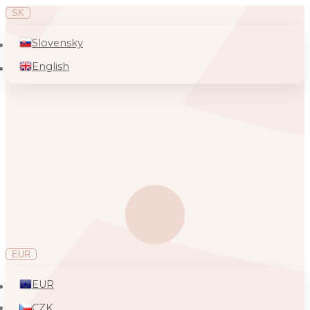
SK
Slovensky
English
EUR
EUR
CZK