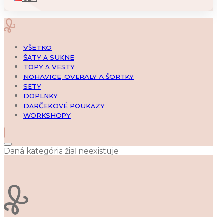
VŠETKO
ŠATY A SUKNE
TOPY A VESTY
NOHAVICE, OVERALY A ŠORTKY
SETY
DOPLNKY
DARČEKOVÉ POUKAZY
WORKSHOPY
Daná kategória žiaľ neexistuje