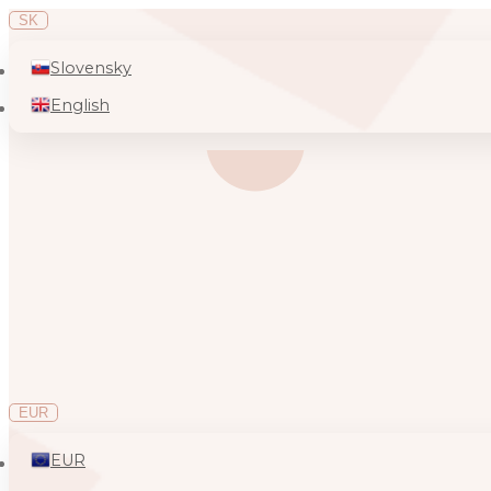
SK
Slovensky
English
EUR
EUR